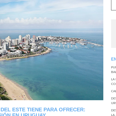
E
PU
BA
LA
CO
CA
DE
UR
DEL ESTE TIENE PARA OFRECER:
DE
SIÓN EN URUGUAY
LA