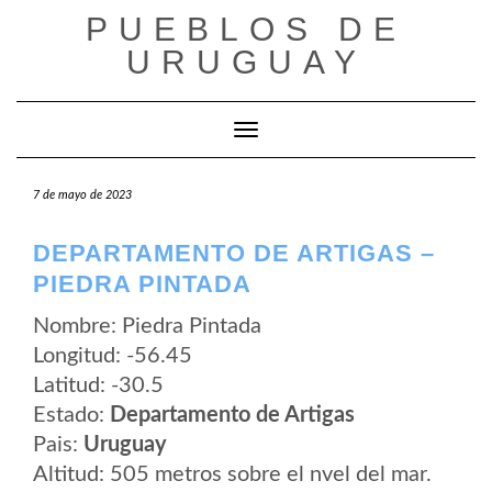
Saltar
PUEBLOS DE
al
contenido
URUGUAY
Cambiar modo de navegación
7 de mayo de 2023
DEPARTAMENTO DE ARTIGAS –
PIEDRA PINTADA
Nombre: Piedra Pintada
Longitud: -56.45
Latitud: -30.5
Estado:
Departamento de Artigas
Pais:
Uruguay
Altitud: 505 metros sobre el nvel del mar.