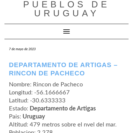
PUEBLOS DE
Saltar
al
URUGUAY
contenido
Cambiar modo de navegación
7 de mayo de 2023
DEPARTAMENTO DE ARTIGAS –
RINCON DE PACHECO
Nombre: Rincon de Pacheco
Longitud: -56.1666667
Latitud: -30.6333333
Estado:
Departamento de Artigas
Pais:
Uruguay
Altitud: 479 metros sobre el nvel del mar.
Poblacion: 2.278