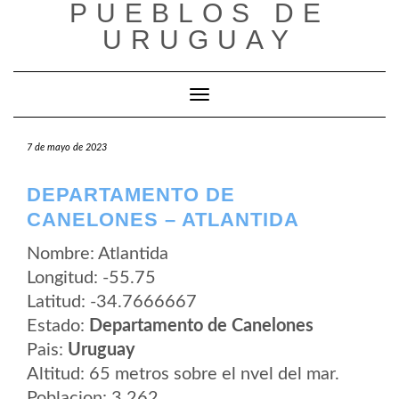
PUEBLOS DE
Saltar
al
URUGUAY
contenido
Cambiar modo de navegación
7 de mayo de 2023
DEPARTAMENTO DE
CANELONES – ATLANTIDA
Nombre: Atlantida
Longitud: -55.75
Latitud: -34.7666667
Estado:
Departamento de Canelones
Pais:
Uruguay
Altitud: 65 metros sobre el nvel del mar.
Poblacion: 3.262