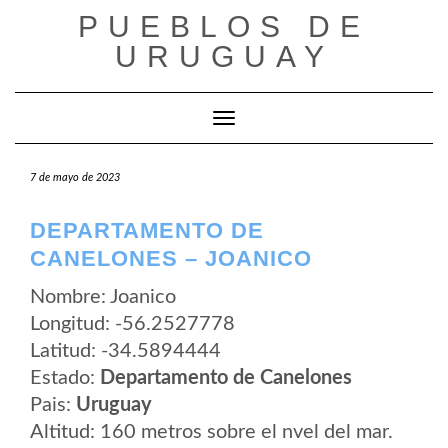
Saltar
PUEBLOS DE
al
contenido
URUGUAY
Cambiar modo de navegación
7 de mayo de 2023
DEPARTAMENTO DE
CANELONES – JOANICO
Nombre: Joanico
Longitud: -56.2527778
Latitud: -34.5894444
Estado:
Departamento de Canelones
Pais:
Uruguay
Altitud: 160 metros sobre el nvel del mar.