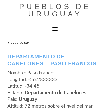
Saltar
PUEBLOS DE
al
contenido
URUGUAY
Cambiar modo de navegación
7 de mayo de 2023
DEPARTAMENTO DE
CANELONES – PASO FRANCOS
Nombre: Paso Francos
Longitud: -56.2833333
Latitud: -34.45
Estado:
Departamento de Canelones
Pais:
Uruguay
Altitud: 72 metros sobre el nvel del mar.