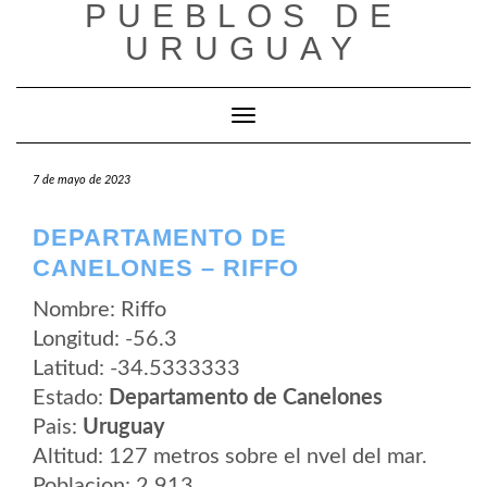
PUEBLOS DE
Saltar
al
URUGUAY
contenido
Cambiar modo de navegación
7 de mayo de 2023
DEPARTAMENTO DE
CANELONES – RIFFO
Nombre: Riffo
Longitud: -56.3
Latitud: -34.5333333
Estado:
Departamento de Canelones
Pais:
Uruguay
Altitud: 127 metros sobre el nvel del mar.
Poblacion: 2.913