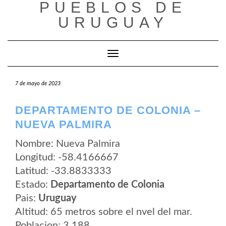
PUEBLOS DE
Saltar
al
URUGUAY
contenido
Cambiar modo de navegación
7 de mayo de 2023
DEPARTAMENTO DE COLONIA –
NUEVA PALMIRA
Nombre: Nueva Palmira
Longitud: -58.4166667
Latitud: -33.8833333
Estado:
Departamento de Colonia
Pais:
Uruguay
Altitud: 65 metros sobre el nvel del mar.
Poblacion: 3.188