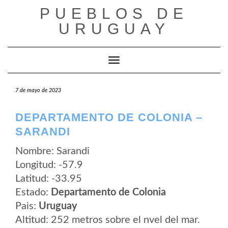
Saltar
PUEBLOS DE
al
contenido
URUGUAY
Cambiar modo de navegación
7 de mayo de 2023
DEPARTAMENTO DE COLONIA –
SARANDI
Nombre: Sarandi
Longitud: -57.9
Latitud: -33.95
Estado:
Departamento de Colonia
Pais:
Uruguay
Altitud: 252 metros sobre el nvel del mar.