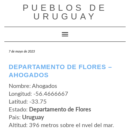
Saltar
PUEBLOS DE
al
contenido
URUGUAY
Cambiar modo de navegación
7 de mayo de 2023
DEPARTAMENTO DE FLORES –
AHOGADOS
Nombre: Ahogados
Longitud: -56.4666667
Latitud: -33.75
Estado:
Departamento de Flores
Pais:
Uruguay
Altitud: 396 metros sobre el nvel del mar.