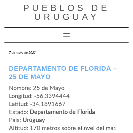
Saltar
PUEBLOS DE
al
contenido
URUGUAY
Cambiar modo de navegación
7 de mayo de 2023
DEPARTAMENTO DE FLORIDA –
25 DE MAYO
Nombre: 25 de Mayo
Longitud: -56.3394444
Latitud: -34.1891667
Estado:
Departamento de Florida
Pais:
Uruguay
Altitud: 170 metros sobre el nvel del mar.