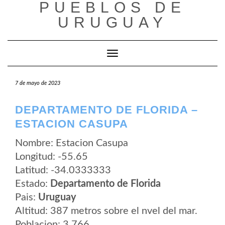
PUEBLOS DE
Saltar
al
URUGUAY
contenido
Cambiar modo de navegación
7 de mayo de 2023
DEPARTAMENTO DE FLORIDA –
ESTACION CASUPA
Nombre: Estacion Casupa
Longitud: -55.65
Latitud: -34.0333333
Estado:
Departamento de Florida
Pais:
Uruguay
Altitud: 387 metros sobre el nvel del mar.
Poblacion: 3.766