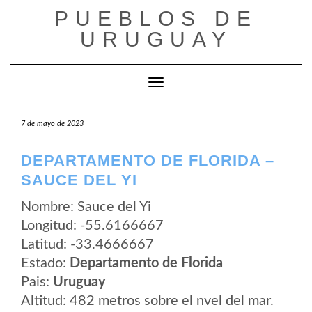
Saltar
PUEBLOS DE
al
contenido
URUGUAY
Cambiar modo de navegación
7 de mayo de 2023
DEPARTAMENTO DE FLORIDA –
SAUCE DEL YI
Nombre: Sauce del Yi
Longitud: -55.6166667
Latitud: -33.4666667
Estado:
Departamento de Florida
Pais:
Uruguay
Altitud: 482 metros sobre el nvel del mar.