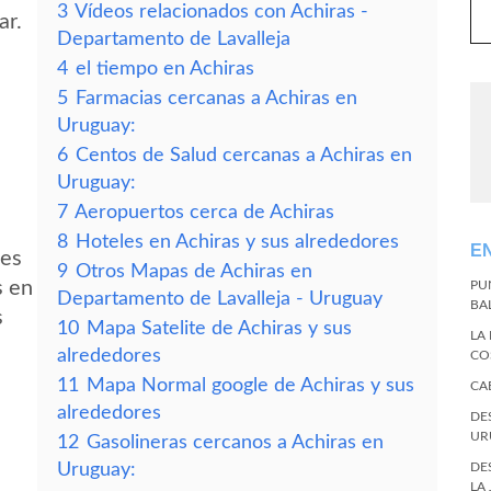
3
Vídeos relacionados con Achiras -
ar.
Departamento de Lavalleja
4
el tiempo en Achiras
5
Farmacias cercanas a Achiras en
Uruguay:
6
Centos de Salud cercanas a Achiras en
Uruguay:
7
Aeropuertos cerca de Achiras
8
Hoteles en Achiras y sus alrededores
E
des
9
Otros Mapas de Achiras en
s en
PU
Departamento de Lavalleja - Uruguay
BA
s
10
Mapa Satelite de Achiras y sus
LA
alrededores
CO
11
Mapa Normal google de Achiras y sus
CA
alrededores
DE
UR
12
Gasolineras cercanos a Achiras en
Uruguay:
DE
LA