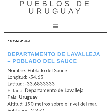
PUEBLOS DE
Saltar
al
URUGUAY
contenido
Cambiar modo de navegación
7 de mayo de 2023
DEPARTAMENTO DE LAVALLEJA
– POBLADO DEL SAUCE
Nombre: Poblado del Sauce
Longitud: -54.65
Latitud: -33.6833333
Estado:
Departamento de Lavalleja
Pais:
Uruguay
Altitud: 190 metros sobre el nvel del mar.
Poblacion: 2.352