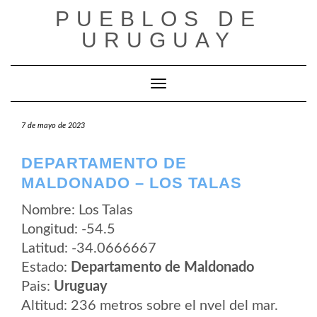
Saltar
PUEBLOS DE
al
contenido
URUGUAY
Cambiar modo de navegación
7 de mayo de 2023
DEPARTAMENTO DE
MALDONADO – LOS TALAS
Nombre: Los Talas
Longitud: -54.5
Latitud: -34.0666667
Estado:
Departamento de Maldonado
Pais:
Uruguay
Altitud: 236 metros sobre el nvel del mar.