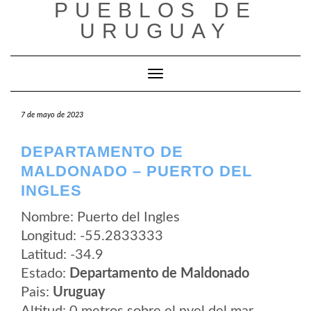
PUEBLOS DE
Saltar
al
URUGUAY
contenido
Cambiar modo de navegación
7 de mayo de 2023
DEPARTAMENTO DE
MALDONADO – PUERTO DEL
INGLES
Nombre: Puerto del Ingles
Longitud: -55.2833333
Latitud: -34.9
Estado:
Departamento de Maldonado
Pais:
Uruguay