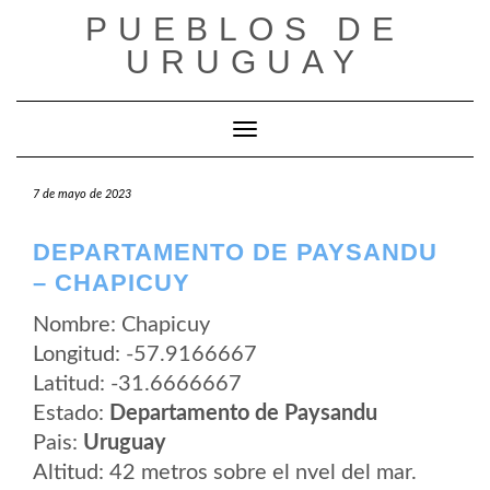
Saltar
PUEBLOS DE
al
contenido
URUGUAY
Cambiar modo de navegación
7 de mayo de 2023
DEPARTAMENTO DE PAYSANDU
– CHAPICUY
Nombre: Chapicuy
Longitud: -57.9166667
Latitud: -31.6666667
Estado:
Departamento de Paysandu
Pais:
Uruguay
Altitud: 42 metros sobre el nvel del mar.