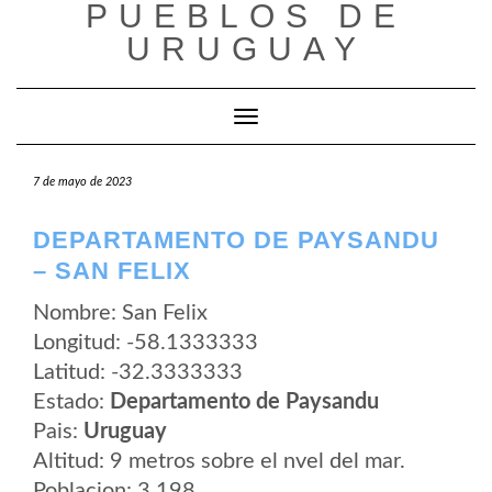
PUEBLOS DE
Saltar
al
URUGUAY
contenido
Cambiar modo de navegación
7 de mayo de 2023
DEPARTAMENTO DE PAYSANDU
– SAN FELIX
Nombre: San Felix
Longitud: -58.1333333
Latitud: -32.3333333
Estado:
Departamento de Paysandu
Pais:
Uruguay
Altitud: 9 metros sobre el nvel del mar.
Poblacion: 3.198