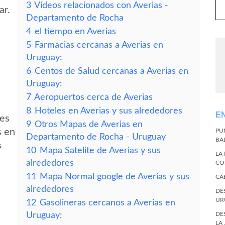
3
Vídeos relacionados con Averias -
ar.
Departamento de Rocha
4
el tiempo en Averias
5
Farmacias cercanas a Averias en
Uruguay:
6
Centos de Salud cercanas a Averias en
Uruguay:
7
Aeropuertos cerca de Averias
8
Hoteles en Averias y sus alrededores
E
des
9
Otros Mapas de Averias en
s en
PU
Departamento de Rocha - Uruguay
BA
s
10
Mapa Satelite de Averias y sus
LA
alrededores
CO
11
Mapa Normal google de Averias y sus
CA
alrededores
DE
UR
12
Gasolineras cercanos a Averias en
Uruguay:
DE
LA