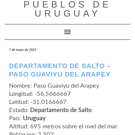
PUEBLOS DE
Saltar
al
URUGUAY
contenido
Cambiar modo de navegación
7 de mayo de 2023
DEPARTAMENTO DE SALTO –
PASO GUAVIYU DEL ARAPEY
Nombre: Paso Guaviyu del Arapey
Longitud: -56.5666667
Latitud: -31.0166667
Estado:
Departamento de Salto
Pais:
Uruguay
Altitud: 695 metros sobre el nvel del mar.
Poblacion: 2.302