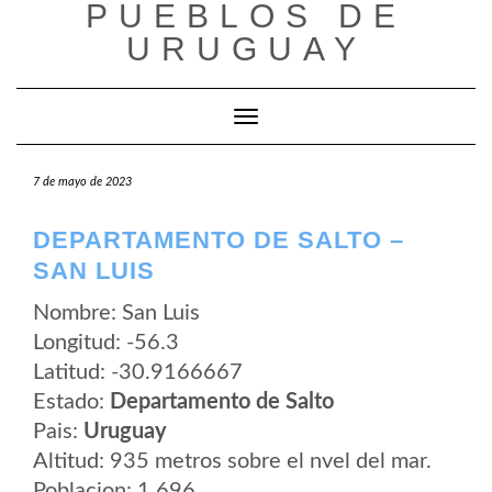
PUEBLOS DE
Saltar
al
URUGUAY
contenido
Cambiar modo de navegación
7 de mayo de 2023
DEPARTAMENTO DE SALTO –
SAN LUIS
Nombre: San Luis
Longitud: -56.3
Latitud: -30.9166667
Estado:
Departamento de Salto
Pais:
Uruguay
Altitud: 935 metros sobre el nvel del mar.
Poblacion: 1.696