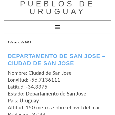
PUEBLOS DE
Saltar
al
URUGUAY
contenido
Cambiar modo de navegación
7 de mayo de 2023
DEPARTAMENTO DE SAN JOSE –
CIUDAD DE SAN JOSE
Nombre: Ciudad de San Jose
Longitud: -56.7136111
Latitud: -34.3375
Estado:
Departamento de San Jose
Pais:
Uruguay
Altitud: 150 metros sobre el nvel del mar.
Poblacion: 3.044