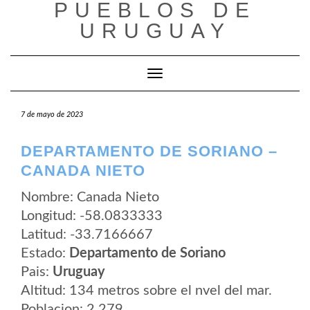
PUEBLOS DE
Saltar
al
URUGUAY
contenido
Cambiar modo de navegación
7 de mayo de 2023
DEPARTAMENTO DE SORIANO –
CANADA NIETO
Nombre: Canada Nieto
Longitud: -58.0833333
Latitud: -33.7166667
Estado:
Departamento de Soriano
Pais:
Uruguay
Altitud: 134 metros sobre el nvel del mar.
Poblacion: 2.279