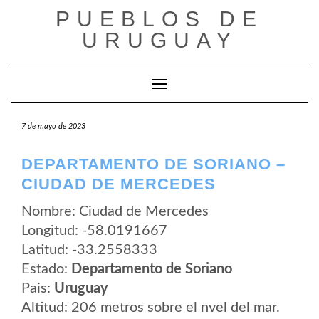
Saltar
PUEBLOS DE
al
contenido
URUGUAY
Cambiar modo de navegación
7 de mayo de 2023
DEPARTAMENTO DE SORIANO –
CIUDAD DE MERCEDES
Nombre: Ciudad de Mercedes
Longitud: -58.0191667
Latitud: -33.2558333
Estado:
Departamento de Soriano
Pais:
Uruguay
Altitud: 206 metros sobre el nvel del mar.