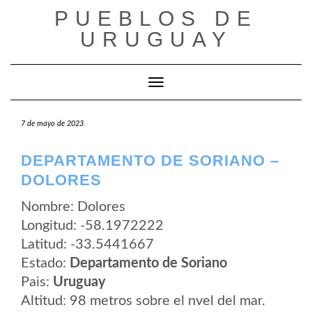
Saltar
PUEBLOS DE
al
contenido
URUGUAY
Cambiar modo de navegación
7 de mayo de 2023
DEPARTAMENTO DE SORIANO –
DOLORES
Nombre: Dolores
Longitud: -58.1972222
Latitud: -33.5441667
Estado:
Departamento de Soriano
Pais:
Uruguay
Altitud: 98 metros sobre el nvel del mar.