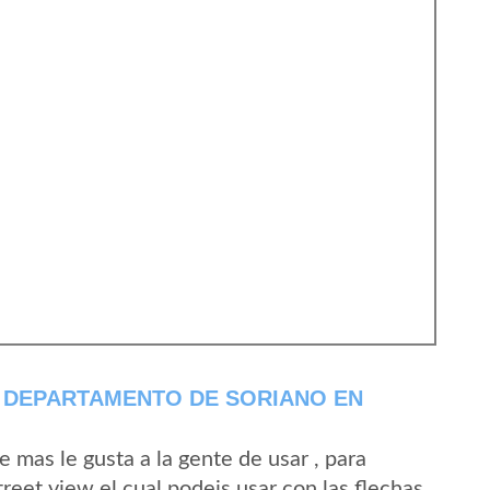
 DEPARTAMENTO DE SORIANO EN
mas le gusta a la gente de usar , para
reet view el cual podeis usar con las flechas