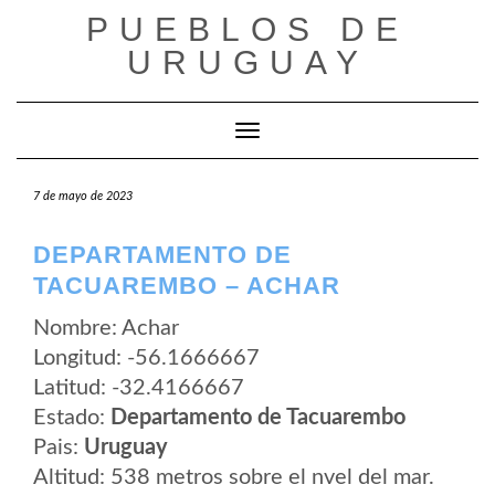
Saltar
PUEBLOS DE
al
contenido
URUGUAY
Cambiar modo de navegación
7 de mayo de 2023
DEPARTAMENTO DE
TACUAREMBO – ACHAR
Nombre: Achar
Longitud: -56.1666667
Latitud: -32.4166667
Estado:
Departamento de Tacuarembo
Pais:
Uruguay
Altitud: 538 metros sobre el nvel del mar.