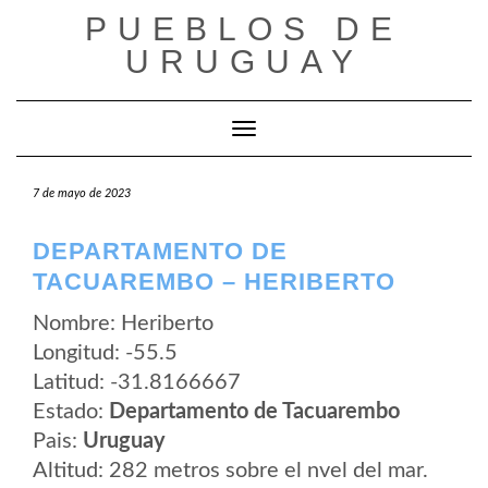
Saltar
PUEBLOS DE
al
contenido
URUGUAY
Cambiar modo de navegación
7 de mayo de 2023
DEPARTAMENTO DE
TACUAREMBO – HERIBERTO
Nombre: Heriberto
Longitud: -55.5
Latitud: -31.8166667
Estado:
Departamento de Tacuarembo
Pais:
Uruguay
Altitud: 282 metros sobre el nvel del mar.