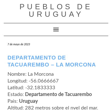
Saltar
PUEBLOS DE
al
contenido
URUGUAY
Cambiar modo de navegación
7 de mayo de 2023
DEPARTAMENTO DE
TACUAREMBO – LA MORCONA
Nombre: La Morcona
Longitud: -56.0666667
Latitud: -32.1833333
Estado:
Departamento de Tacuarembo
Pais:
Uruguay
Altitud: 282 metros sobre el nvel del mar.