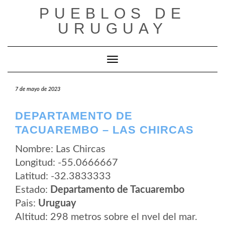
Saltar
PUEBLOS DE
al
contenido
URUGUAY
Cambiar modo de navegación
7 de mayo de 2023
DEPARTAMENTO DE
TACUAREMBO – LAS CHIRCAS
Nombre: Las Chircas
Longitud: -55.0666667
Latitud: -32.3833333
Estado:
Departamento de Tacuarembo
Pais:
Uruguay
Altitud: 298 metros sobre el nvel del mar.