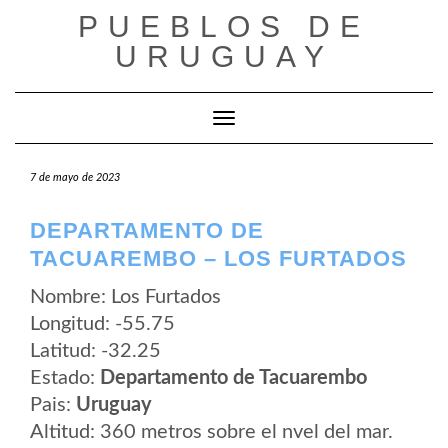
Saltar
PUEBLOS DE
al
contenido
URUGUAY
Cambiar modo de navegación
7 de mayo de 2023
DEPARTAMENTO DE
TACUAREMBO – LOS FURTADOS
Nombre: Los Furtados
Longitud: -55.75
Latitud: -32.25
Estado:
Departamento de Tacuarembo
Pais:
Uruguay
Altitud: 360 metros sobre el nvel del mar.