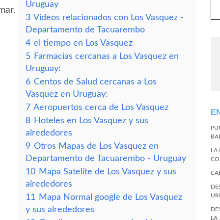
Uruguay
mar.
3
Vídeos relacionados con Los Vasquez -
Departamento de Tacuarembo
4
el tiempo en Los Vasquez
5
Farmacias cercanas a Los Vasquez en
Uruguay:
6
Centos de Salud cercanas a Los
Vasquez en Uruguay:
7
Aeropuertos cerca de Los Vasquez
E
8
Hoteles en Los Vasquez y sus
PU
alrededores
BA
9
Otros Mapas de Los Vasquez en
LA
Departamento de Tacuarembo - Uruguay
CO
10
Mapa Satelite de Los Vasquez y sus
CA
alrededores
DE
UR
11
Mapa Normal google de Los Vasquez
y sus alrededores
DE
LA