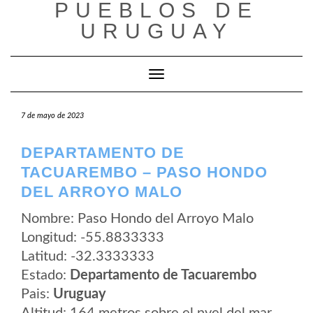
PUEBLOS DE
Saltar
al
URUGUAY
contenido
Cambiar modo de navegación
7 de mayo de 2023
DEPARTAMENTO DE
TACUAREMBO – PASO HONDO
DEL ARROYO MALO
Nombre: Paso Hondo del Arroyo Malo
Longitud: -55.8833333
Latitud: -32.3333333
Estado:
Departamento de Tacuarembo
Pais:
Uruguay