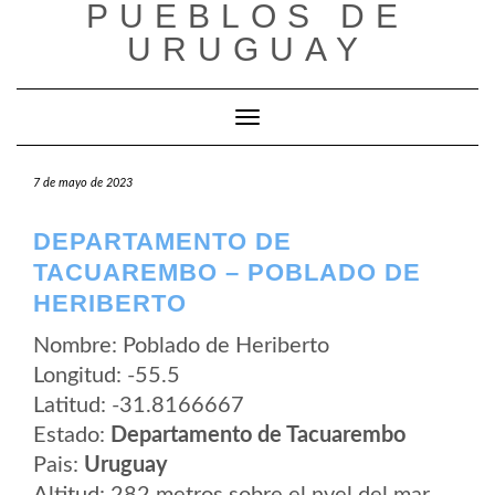
PUEBLOS DE
Saltar
al
URUGUAY
contenido
Cambiar modo de navegación
7 de mayo de 2023
DEPARTAMENTO DE
TACUAREMBO – POBLADO DE
HERIBERTO
Nombre: Poblado de Heriberto
Longitud: -55.5
Latitud: -31.8166667
Estado:
Departamento de Tacuarembo
Pais:
Uruguay