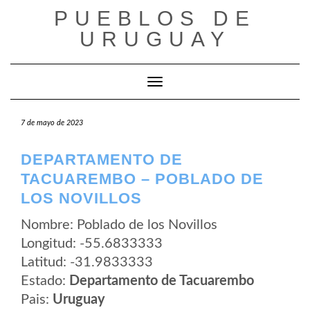
Saltar
PUEBLOS DE
al
contenido
URUGUAY
Cambiar modo de navegación
7 de mayo de 2023
DEPARTAMENTO DE
TACUAREMBO – POBLADO DE
LOS NOVILLOS
Nombre: Poblado de los Novillos
Longitud: -55.6833333
Latitud: -31.9833333
Estado:
Departamento de Tacuarembo
Pais:
Uruguay