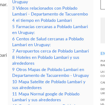
Uruguay
mar.
3
Vídeos relacionados con Poblado
Lambari - Departamento de Tacuarembo
4
el tiempo en Poblado Lambari
5
Farmacias cercanas a Poblado Lambari
en Uruguay:
6
Centos de Salud cercanas a Poblado
Lambari en Uruguay:
7
Aeropuertos cerca de Poblado Lambari
E
bari
8
Hoteles en Poblado Lambari y sus
PU
alrededores
BA
9
Otros Mapas de Poblado Lambari en
LA
Departamento de Tacuarembo - Uruguay
CO
10
Mapa Satelite de Poblado Lambari y
CA
sus alrededores
DE
UR
11
Mapa Normal google de Poblado
Lambari y sus alrededores
DE
LA