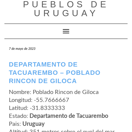
PUEBLOS DE
Saltar
al
URUGUAY
contenido
Cambiar modo de navegación
7 de mayo de 2023
DEPARTAMENTO DE
TACUAREMBO – POBLADO
RINCON DE GILOCA
Nombre: Poblado Rincon de Giloca
Longitud: -55.7666667
Latitud: -31.8333333
Estado:
Departamento de Tacuarembo
Pais:
Uruguay