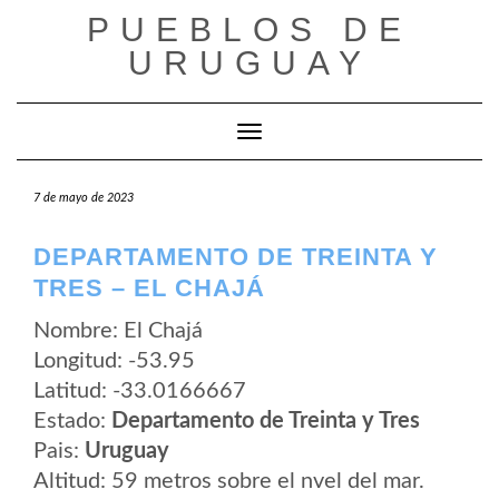
Saltar
PUEBLOS DE
al
contenido
URUGUAY
Cambiar modo de navegación
7 de mayo de 2023
DEPARTAMENTO DE TREINTA Y
TRES – EL CHAJÁ
Nombre: El Chajá
Longitud: -53.95
Latitud: -33.0166667
Estado:
Departamento de Treinta y Tres
Pais:
Uruguay
Altitud: 59 metros sobre el nvel del mar.